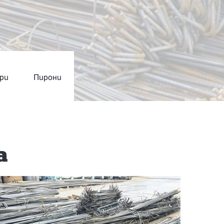
ри
Пирони
а