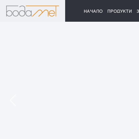
НАЧАЛО
ПРОДУКТИ
Арматурна
заготовка
Арматурата се заготвя по пр
Заявки се приемат на място в
вайбър.