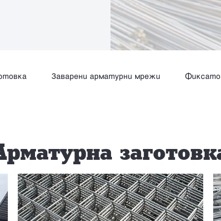
отовка
Заварени арматурни мрежи
Фиксато
Арматурна заготовк